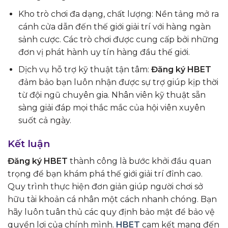
Kho trò chơi đa dạng, chất lượng: Nền tảng mở ra
cánh cửa dẫn đến thế giới giải trí với hàng ngàn
sảnh cược. Các trò chơi được cung cấp bởi những
đơn vị phát hành uy tín hàng đầu thế giới.
Dịch vụ hỗ trợ kỹ thuật tận tâm:
Đăng ký HBET
đảm bảo bạn luôn nhận được sự trợ giúp kịp thời
từ đội ngũ chuyên gia. Nhân viên kỹ thuật sẵn
sàng giải đáp mọi thắc mắc của hội viên xuyên
suốt cả ngày.
Kết luận
Đăng ký HBET
thành công là bước khởi đầu quan
trọng để bạn khám phá thế giới giải trí đỉnh cao.
Quy trình thực hiện đơn giản giúp người chơi sở
hữu tài khoản cá nhân một cách nhanh chóng. Bạn
hãy luôn tuân thủ các quy định bảo mật để bảo vệ
quyền lợi của chính mình.
HBET
cam kết mang đến