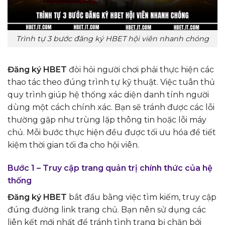
Trình tự 3 bước đăng ký HBET hội viên nhanh chóng
Đăng ký HBET
đòi hỏi người chơi phải thực hiện các
thao tác theo đúng trình tự kỹ thuật. Việc tuân thủ
quy trình giúp hệ thống xác diện danh tính người
dùng một cách chính xác. Bạn sẽ tránh được các lỗi
thường gặp như trùng lặp thông tin hoặc lỗi máy
chủ. Mỗi bước thực hiện đều được tối ưu hóa để tiết
kiệm thời gian tối đa cho hội viên.
Bước 1 – Truy cập trang quản trị chính thức của hệ
thống
Đăng ký HBET
bắt đầu bằng việc tìm kiếm, truy cập
đúng đường link trang chủ. Bạn nên sử dụng các
liên kết mới nhất để tránh tình trạng bị chặn bởi