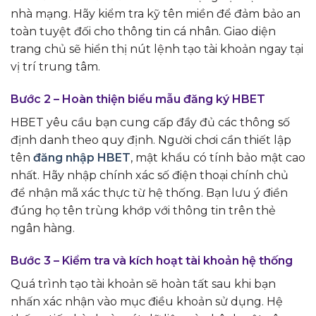
nhà mạng. Hãy kiểm tra kỹ tên miền để đảm bảo an
toàn tuyệt đối cho thông tin cá nhân. Giao diện
trang chủ sẽ hiển thị nút lệnh tạo tài khoản ngay tại
vị trí trung tâm.
Bước 2 – Hoàn thiện biểu mẫu đăng ký HBET
HBET yêu cầu bạn cung cấp đầy đủ các thông số
định danh theo quy định. Người chơi cần thiết lập
tên
đăng nhập HBET
, mật khẩu có tính bảo mật cao
nhất. Hãy nhập chính xác số điện thoại chính chủ
để nhận mã xác thực từ hệ thống. Bạn lưu ý điền
đúng họ tên trùng khớp với thông tin trên thẻ
ngân hàng.
Bước 3 – Kiểm tra và kích hoạt tài khoản hệ thống
Quá trình tạo tài khoản sẽ hoàn tất sau khi bạn
nhấn xác nhận vào mục điều khoản sử dụng. Hệ